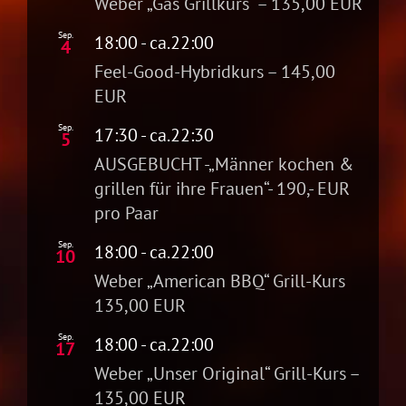
Weber „Gas Grillkurs“ – 135,00 EUR
Sep.
18:00
- ca.
22:00
4
Feel-Good-Hybridkurs – 145,00
EUR
Sep.
17:30
- ca.
22:30
5
AUSGEBUCHT -„Männer kochen &
grillen für ihre Frauen“- 190,- EUR
pro Paar
Sep.
18:00
- ca.
22:00
10
Weber „American BBQ“ Grill-Kurs
135,00 EUR
Sep.
18:00
- ca.
22:00
17
Weber „Unser Original“ Grill-Kurs –
135,00 EUR