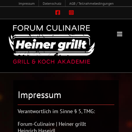
Zum
Impressum
Datenschutz
AGB / Teilnahmebedingungen
Inhalt
Facebook
Instagram
springen
Impressum
Verantwortlich im Sinne § 5, TMG:
Forum-Culinaire | Heiner grillt
Heinrich Haseidl