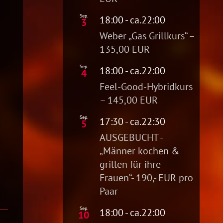
Sep.
18:00
- ca.
22:00
3
Weber „Gas Grillkurs“ –
135,00 EUR
Sep.
18:00
- ca.
22:00
4
Feel-Good-Hybridkurs
– 145,00 EUR
Sep.
17:30
- ca.
22:30
5
AUSGEBUCHT -
„Männer kochen &
grillen für ihre
Frauen“- 190,- EUR pro
Paar
Sep.
18:00
- ca.
22:00
10