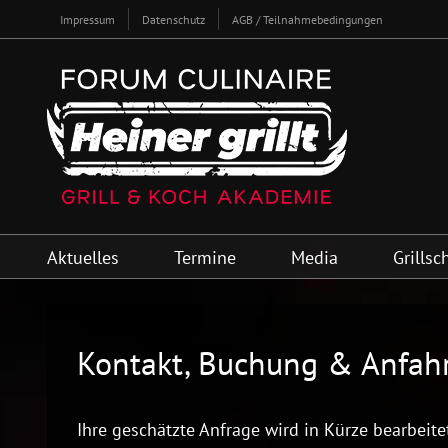
Zum
Impressum
Datenschutz
AGB / Teilnahmebedingungen
Inhalt
springen
Aktuelles
Termine
Media
Grillsc
Kontakt, Buchung
&
Anfah
Ihre geschätzte Anfrage wird in Kürze bearbeite