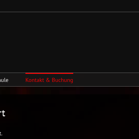
hule
Kontakt & Buchung
rt
t.