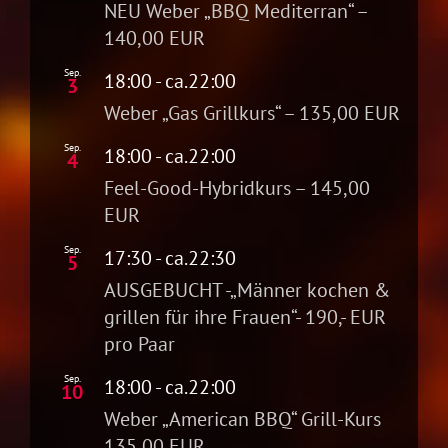
NEU Weber „BBQ Mediterran“ –
140,00 EUR
Sep.
18:00
- ca.
22:00
3
Weber „Gas Grillkurs“ – 135,00 EUR
Sep.
18:00
- ca.
22:00
4
Feel-Good-Hybridkurs – 145,00
EUR
Sep.
17:30
- ca.
22:30
5
AUSGEBUCHT -„Männer kochen &
grillen für ihre Frauen“- 190,- EUR
pro Paar
Sep.
18:00
- ca.
22:00
10
Weber „American BBQ“ Grill-Kurs
135,00 EUR