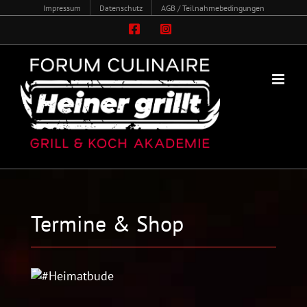
Zum
Impressum
Datenschutz
AGB / Teilnahmebedingungen
Inhalt
Facebook
Instagram
springen
Termine & Shop