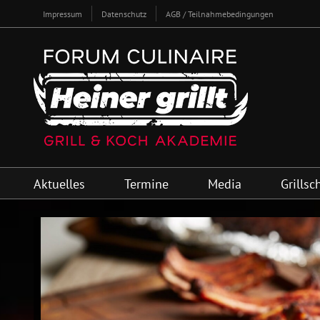
Zum
Impressum
Datenschutz
AGB / Teilnahmebedingungen
Inhalt
springen
Aktuelles
Termine
Media
Grillsc