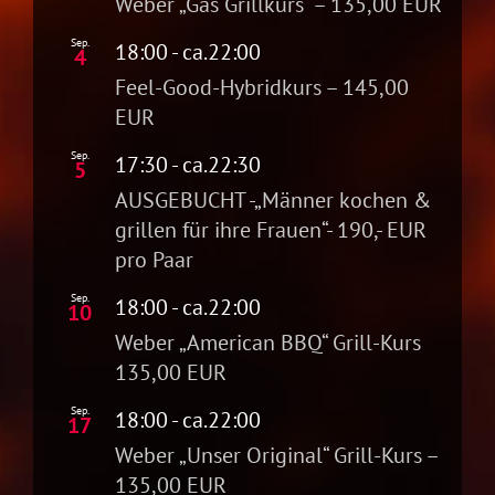
Weber „Gas Grillkurs“ – 135,00 EUR
Sep.
18:00
- ca.
22:00
4
Feel-Good-Hybridkurs – 145,00
EUR
Sep.
17:30
- ca.
22:30
5
AUSGEBUCHT -„Männer kochen &
grillen für ihre Frauen“- 190,- EUR
pro Paar
Sep.
18:00
- ca.
22:00
10
Weber „American BBQ“ Grill-Kurs
135,00 EUR
Sep.
18:00
- ca.
22:00
17
Weber „Unser Original“ Grill-Kurs –
135,00 EUR