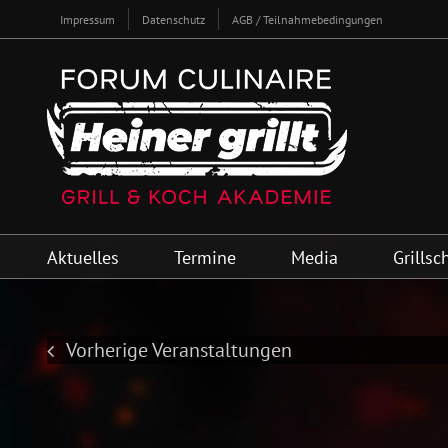
Zum
Impressum
Datenschutz
AGB / Teilnahmebedingungen
Inhalt
springen
Aktuelles
Termine
Media
Grillsc
Vorherige
Veranstaltungen