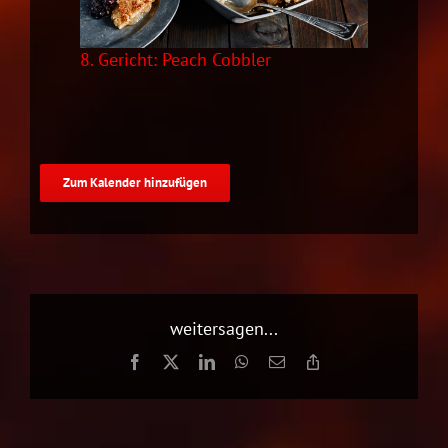
8. Gericht:
Peach Cobbler
Zum Kalender hinzufügen
weitersagen...
Facebook
X
LinkedIn
WhatsApp
E-
Copy
Mail
Link