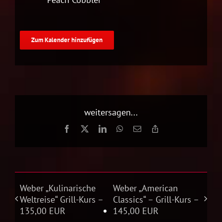
Zum Kalender hinzufügen
weitersagen...
Facebook
X
LinkedIn
WhatsApp
E-
Copy
Mail
Link
Weber „Kulinarische
Weber „American
Weltreise“ Grill-Kurs –
Classics“ – Grill-Kurs –
135,00 EUR
145,00 EUR