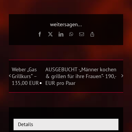
weitersagen...
Facebook
X
LinkedIn
WhatsApp
E-
Copy
Mail
Link
Weber „Gas
AUSGEBUCHT -„Männer kochen
Grillkurs“ –
& grillen für ihre Frauen“- 190,-
135,00 EUR
EUR pro Paar
Details