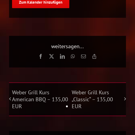
Zum Kalender hinzufügen
weitersagen...
Facebook
X
LinkedIn
WhatsApp
E-
Copy
Mail
Link
Weber Grill Kurs
Weber Grill Kurs
American BBQ – 135,00
„Classic“ – 135,00
EUR
EUR