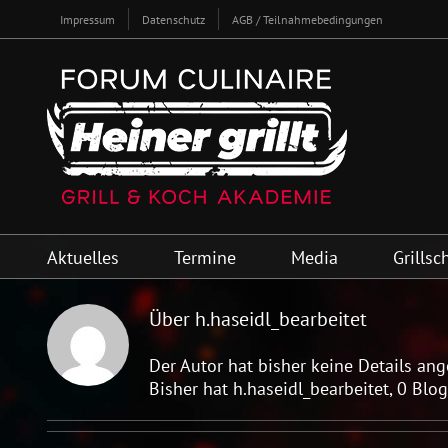
Zum
Impressum
Datenschutz
AGB / Teilnahmebedingungen
Inhalt
springen
Aktuelles
Termine
Media
Grillsc
Über h.haseidl_bearbeitet
Der Autor hat bisher keine Details an
Bisher hat h.haseidl_bearbeitet, 0 Blo